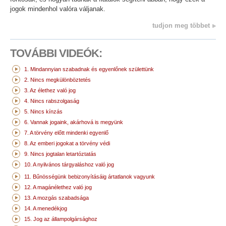
jogok mindenhol valóra váljanak.
tudjon meg többet
TOVÁBBI VIDEÓK:
1. Mindannyian szabadnak és egyenlőnek születtünk
2. Nincs megkülönböztetés
3. Az élethez való jog
4. Nincs rabszolgaság
5. Nincs kínzás
6. Vannak jogaink, akárhová is megyünk
7. A törvény előtt mindenki egyenlő
8. Az emberi jogokat a törvény védi
9. Nincs jogtalan letartóztatás
10. A nyilvános tárgyaláshoz való jog
11. Bűnösségünk bebizonyításáig ártatlanok vagyunk
12. A magánélethez való jog
13. A mozgás szabadsága
14. A menedékjog
15. Jog az állampolgársághoz