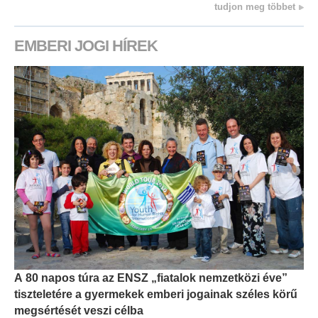
tudjon meg többet
EMBERI JOGI HÍREK
A 80 napos túra az ENSZ „fiatalok nemzetközi éve”
tiszteletére a gyermekek emberi jogainak széles körű
megsértését veszi célba