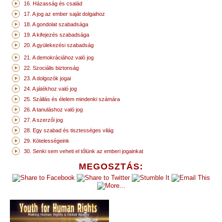
16. Házasság és család
17. A jog az ember saját dolgaihoz
18. A gondolat szabadsága
19. A kifejezés szabadsága
20. A gyülekezési szabadság
21. A demokráciához való jog
22. Szociális biztonság
23. A dolgozók jogai
24. A játékhoz való jog
25. Szállás és élelem mindenki számára
26. A tanuláshoz való jog
27. A szerzői jog
28. Egy szabad és tisztességes világ
29. Kötelességeink
30. Senki sem veheti el tőlünk az emberi jogainkat
MEGOSZTÁS: