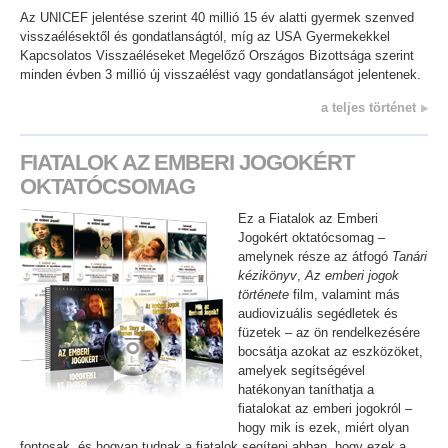
Az UNICEF jelentése szerint 40 millió 15 év alatti gyermek szenved
visszaélésektől és gondatlanságtól, míg az USA Gyermekekkel
Kapcsolatos Visszaéléseket Megelőző Országos Bizottsága szerint
minden évben 3 millió új visszaélést vagy gondatlanságot jelentenek.
a teljes történet
FIATALOK AZ EMBERI JOGOKÉRT
OKTATÓCSOMAG
Ez a Fiatalok az Emberi
Jogokért oktatócsomag –
amelynek része az átfogó
Tanári
kézikönyv
,
Az emberi jogok
története
film, valamint más
audiovizuális segédletek és
füzetek – az ön rendelkezésére
bocsátja azokat az eszközöket,
amelyek segítségével
hatékonyan taníthatja a
fiatalokat az emberi jogokról –
hogy mik is ezek, miért olyan
fontosak, és hogyan tudnak a fiatalok segíteni abban, hogy ezek a