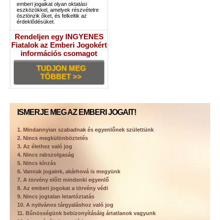
emberi jogaikat olyan oktatási
eszközökkel, amelyek részvételre
ösztönzik őket, és felkeltik az
érdeklődésüket.
Rendeljen egy INGYENES
Fiatalok az Emberi Jogokért
információs csomagot
TUDJON MEG
TÖBBET >>
ISMERJE MEG AZ EMBERI JOGAIT!
1. Mindannyian szabadnak és egyenlőnek születtünk
2. Nincs megkülönböztetés
3. Az élethez való jog
4. Nincs rabszolgaság
5. Nincs kínzás
6. Vannak jogaink, akárhová is megyünk
7. A törvény előtt mindenki egyenlő
8. Az emberi jogokat a törvény védi
9. Nincs jogtalan letartóztatás
10. A nyilvános tárgyaláshoz való jog
11. Bűnösségünk bebizonyításáig ártatlanok vagyunk