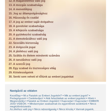
12. A magánélethez való jog
13. A mozgás szabadsága
14. A menedékjog
15. Jog az állampolgársághoz
16. Házasság és család
17. A jog az ember saját dolgaihoz
18. A gondolat szabadsága
19. A kifejezés szabadsága
20. A gyülekezési szabadság
21. A demokráciához való jog
22. Szociális biztonság
23. A dolgozók jogai
24. A játékhoz való jog
25. Szállás és élelem mindenki számára
26. A tanuláshoz való jog
27. A szerzői jog
28. Egy szabad és tisztességes világ
29. Kötelességeink
30. Senki sem veheti el tőlünk az emberi jogainkat
Navigáció az oldalon
Kezdőlap
Mi a Fiatalok az Emberi Jogokért?
Mik az emberi jogok?
Pedagógusok
Cselekedjen!
Akik felszólaltak az emberi jogokért
Hírek
Megrendelés
Fiatalok az Emberi Jogokért
Kapcsolat
Kapcsolat
EMBERI
JOGI VIDEÓK:
Mindannyian szabadnak és egyenlőnek születtünk
Nincs
megkülönböztetés
Az élethez való jog
Nincs rabszolgaság
Nincs kínzás
Vannak jogaink,