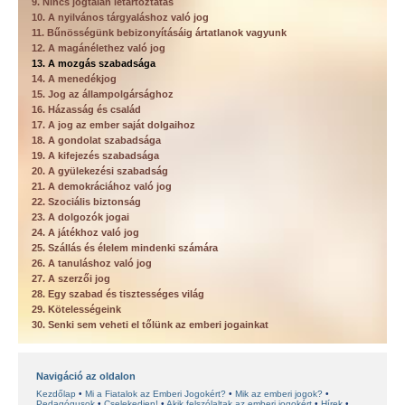
9. Nincs jogtalan letartóztatás
10. A nyilvános tárgyaláshoz való jog
11. Bűnösségünk bebizonyításáig ártatlanok vagyunk
12. A magánélethez való jog
13. A mozgás szabadsága
14. A menedékjog
15. Jog az állampolgársághoz
16. Házasság és család
17. A jog az ember saját dolgaihoz
18. A gondolat szabadsága
19. A kifejezés szabadsága
20. A gyülekezési szabadság
21. A demokráciához való jog
22. Szociális biztonság
23. A dolgozók jogai
24. A játékhoz való jog
25. Szállás és élelem mindenki számára
26. A tanuláshoz való jog
27. A szerzői jog
28. Egy szabad és tisztességes világ
29. Kötelességeink
30. Senki sem veheti el tőlünk az emberi jogainkat
Navigáció az oldalon
Kezdőlap
Mi a Fiatalok az Emberi Jogokért?
Mik az emberi jogok?
Pedagógusok
Cselekedjen!
Akik felszólaltak az emberi jogokért
Hírek