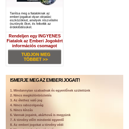
Tanítsa meg a fiataloknak az
emberi jogaikat olyan oktatási
eszközökkel, amelyek részvételre
ösztönzik őket, és felkeltik az
érdeklődésüket.
Rendeljen egy INGYENES
Fiatalok az Emberi Jogokért
információs csomagot
TUDJON MEG
TÖBBET >>
ISMERJE MEG AZ EMBERI JOGAIT!
1. Mindannyian szabadnak és egyenlőnek születtünk
2. Nincs megkülönböztetés
3. Az élethez való jog
4. Nincs rabszolgaság
5. Nincs kínzás
6. Vannak jogaink, akárhová is megyünk
7. A törvény előtt mindenki egyenlő
8. Az emberi jogokat a törvény védi