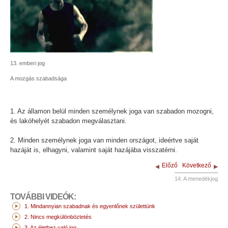
13. emberi jog
A mozgás szabadsága
1. Az államon belül minden személynek joga van szabadon mozogni,
és lakóhelyét szabadon megválasztani.
2. Minden személynek joga van minden országot, ideértve saját
hazáját is, elhagyni, valamint saját hazájába visszatérni.
Előző
Következő
14. A menedékjog
TOVÁBBI VIDEÓK:
1. Mindannyian szabadnak és egyenlőnek születtünk
2. Nincs megkülönböztetés
3. Az élethez való jog