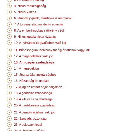
4. Nincs rabszolgaság
5. Nincs kínzás
6. Vannak jogaink, akárhová is megyünk
7. A törvény előtt mindenki egyenlő
8. Az emberi jogokat a törvény védi
9. Nincs jogtalan letartóztatás
10. A nyilvános tárgyaláshoz való jog
11. Bűnösségünk bebizonyításáig ártatlanok vagyunk
12. A magánélethez való jog
13. A mozgás szabadsága
14. A menedékjog
15. Jog az állampolgársághoz
16. Házasság és család
17. A jog az ember saját dolgaihoz
18. A gondolat szabadsága
19. A kifejezés szabadsága
20. A gyülekezési szabadság
21. A demokráciához való jog
22. Szociális biztonság
23. A dolgozók jogai
24. A játékhoz való jog