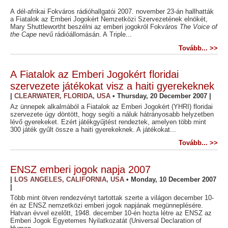
A dél-afrikai Fokváros rádióhallgatói 2007. november 23-án hallhatták
a Fiatalok az Emberi Jogokért Nemzetközi Szervezetének elnökét,
Mary Shuttlewortht beszélni az emberi jogokról Fokváros
The Voice of
the Cape
nevű rádióállomásán. A Triple...
Tovább... >>
A Fiatalok az Emberi Jogokért floridai
szervezete játékokat visz a haiti gyerekeknek
|
CLEARWATER, FLORIDA, USA
•
Thursday, 20 December 2007
|
Az ünnepek alkalmából a Fiatalok az Emberi Jogokért (YHRI) floridai
szervezete úgy döntött, hogy segíti a náluk hátrányosabb helyzetben
lévő gyerekeket. Ezért játékgyűjtést rendeztek, amelyen több mint
300 játék gyűlt össze a haiti gyerekeknek. A játékokat...
Tovább... >>
ENSZ emberi jogok napja 2007
|
LOS ANGELES, CALIFORNIA, USA
•
Monday, 10 December 2007
|
Több mint ötven rendezvényt tartottak szerte a világon december 10-
én az ENSZ nemzetközi emberi jogok napjának megünneplésére.
Hatvan évvel ezelőtt, 1948. december 10-én hozta létre az ENSZ az
Emberi Jogok Egyetemes Nyilatkozatát (Universal Declaration of