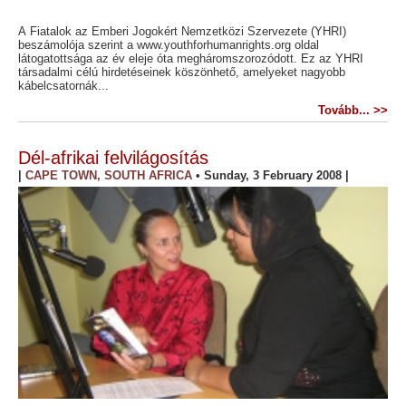
A Fiatalok az Emberi Jogokért Nemzetközi Szervezete (YHRI)
beszámolója szerint a www.youthforhumanrights.org oldal
látogatottsága az év eleje óta megháromszorozódott. Ez az YHRI
társadalmi célú hirdetéseinek köszönhető, amelyeket nagyobb
kábelcsatornák...
Tovább... >>
Dél-afrikai felvilágosítás
|
CAPE TOWN, SOUTH AFRICA
•
Sunday, 3 February 2008
|