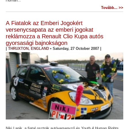
Human...
Tovább... >>
A Fiatalok az Emberi Jogokért
versenycsapata az emberi jogokat
reklámozza a Renault Clio Kupa autós
gyorsasági bajnokságon
|
THRUXTON, ENGLAND
•
Saturday, 27 October 2007
|
Niki Lanik, a fiatal osztrák autóversenyző és Youth 4 Human Rights