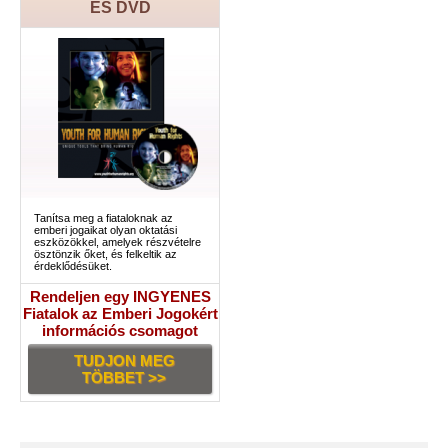
ÉS DVD
Tanítsa meg a fiataloknak az
emberi jogaikat olyan oktatási
eszközökkel, amelyek részvételre
ösztönzik őket, és felkeltik az
érdeklődésüket.
Rendeljen egy INGYENES
Fiatalok az Emberi Jogokért
információs csomagot
TUDJON MEG
TÖBBET >>