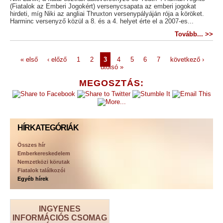
(Fiatalok az Emberi Jogokért) versenycsapata az emberi jogokat
hirdeti, míg Niki az angliai Thruxton versenypályáján rója a köröket.
Harminc versenyző közül a 8. és a 4. helyet érte el a 2007-es...
Tovább... >>
« első
‹ előző
1
2
3
4
5
6
7
következő ›
utolsó »
MEGOSZTÁS:
HÍRKATEGÓRIÁK
Összes hír
Emberkereskedelem
Nemzetközi körutak
Fiatalok találkozói
Egyéb hírek
INGYENES
INFORMÁCIÓS CSOMAG