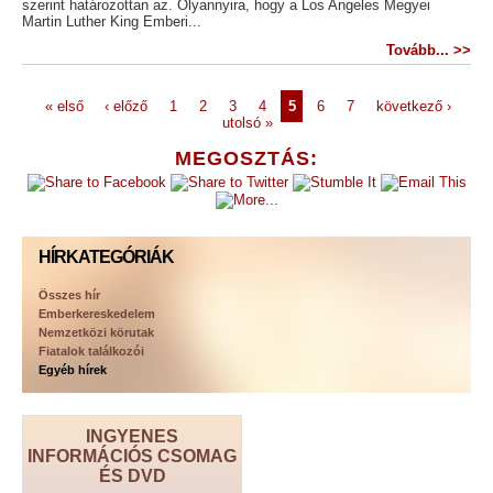
szerint határozottan az. Olyannyira, hogy a Los Angeles Megyei
Martin Luther King Emberi...
Tovább... >>
« első
‹ előző
1
2
3
4
5
6
7
következő ›
utolsó »
MEGOSZTÁS:
HÍRKATEGÓRIÁK
Összes hír
Emberkereskedelem
Nemzetközi körutak
Fiatalok találkozói
Egyéb hírek
INGYENES
INFORMÁCIÓS CSOMAG
ÉS DVD