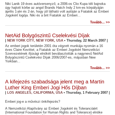
Niki Lanik 19 éves autóversenyző, a 2006-os Clio Kupa téli bajnoka
úgy hajtott körbe az angol Brands Hatch Indy 2 km-es körpályáján
április 1-jén és 2-án, hogy jól látható volt autóján a Fiatalok az Emberi
Jogokért logója. Niki és a brit Fiatalok az Emberi...
Tovább... >>
NetAid Bolygószintű Cselekvési Díjak
|
NEW YORK CITY, NEW YORK, USA
•
Thursday, 22 March 2007
|
Az emberi jogok területén 2001 óta végzett munkája nyomán a 16
éves Claire Kevittet, a Fiatalok az Emberi Jogokért Nemzetközi
Szervezetének ifjúsági elnökét beválasztották a nagynevű NetAid
Bolygószintű Cselekvési Díjak 2006/2007-es, májusban New
Yorkban...
Tovább... >>
A kifejezés szabadsága jelent meg a Martin
Luther King Emberi Jogi Hős Díjban
|
LOS ANGELES, CALIFORNIA, USA
•
Thursday, 1 February 2007
|
Emberi jog-e a művészi önkifejezés?
A Nemzetközi Alapítvány az Emberi Jogokért és Toleranciáért
(International Foundation for Human Rights and Tolerance) elnöke