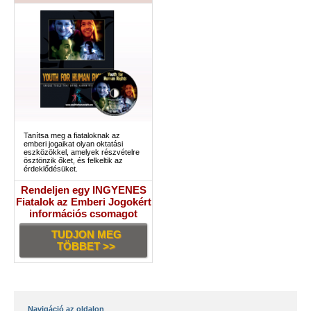
Tanítsa meg a fiataloknak az
emberi jogaikat olyan oktatási
eszközökkel, amelyek részvételre
ösztönzik őket, és felkeltik az
érdeklődésüket.
Rendeljen egy INGYENES
Fiatalok az Emberi Jogokért
információs csomagot
TUDJON MEG
TÖBBET >>
Navigáció az oldalon