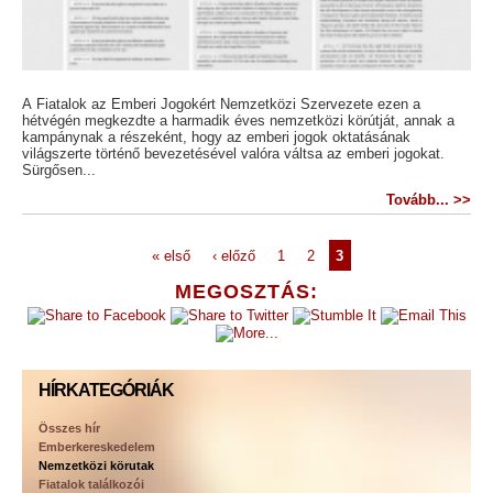
A Fiatalok az Emberi Jogokért Nemzetközi Szervezete ezen a
hétvégén megkezdte a harmadik éves nemzetközi körútját, annak a
kampánynak a részeként, hogy az emberi jogok oktatásának
világszerte történő bevezetésével valóra váltsa az emberi jogokat.
Sürgősen...
Tovább... >>
« első
‹ előző
1
2
3
MEGOSZTÁS:
HÍRKATEGÓRIÁK
Összes hír
Emberkereskedelem
Nemzetközi körutak
Fiatalok találkozói