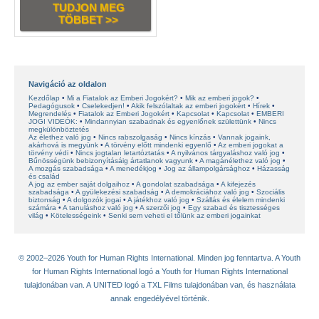
TUDJON MEG
TÖBBET >>
Navigáció az oldalon
Kezdőlap
Mi a Fiatalok az Emberi Jogokért?
Mik az emberi jogok?
Pedagógusok
Cselekedjen!
Akik felszólaltak az emberi jogokért
Hírek
Megrendelés
Fiatalok az Emberi Jogokért
Kapcsolat
Kapcsolat
EMBERI
JOGI VIDEÓK:
Mindannyian szabadnak és egyenlőnek születtünk
Nincs
megkülönböztetés
Az élethez való jog
Nincs rabszolgaság
Nincs kínzás
Vannak jogaink,
akárhová is megyünk
A törvény előtt mindenki egyenlő
Az emberi jogokat a
törvény védi
Nincs jogtalan letartóztatás
A nyilvános tárgyaláshoz való jog
Bűnösségünk bebizonyításáig ártatlanok vagyunk
A magánélethez való jog
A mozgás szabadsága
A menedékjog
Jog az állampolgársághoz
Házasság
és család
A jog az ember saját dolgaihoz
A gondolat szabadsága
A kifejezés
szabadsága
A gyülekezési szabadság
A demokráciához való jog
Szociális
biztonság
A dolgozók jogai
A játékhoz való jog
Szállás és élelem mindenki
számára
A tanuláshoz való jog
A szerzői jog
Egy szabad és tisztességes
világ
Kötelességeink
Senki sem veheti el tőlünk az emberi jogainkat
© 2002–2026 Youth for Human Rights International. Minden jog fenntartva. A Youth
for Human Rights International logó a Youth for Human Rights International
tulajdonában van. A UNITED logó a TXL Films tulajdonában van, és használata
annak engedélyével történik.