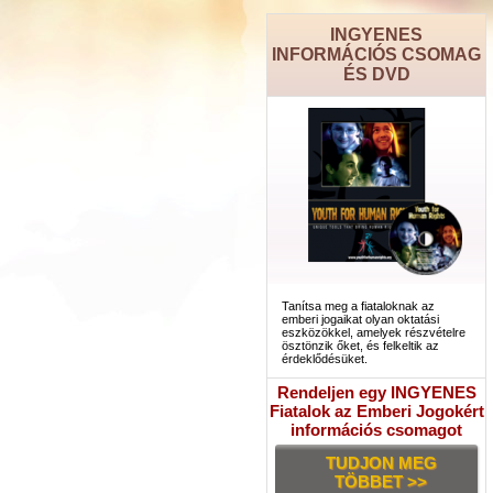
INGYENES
INFORMÁCIÓS CSOMAG
ÉS DVD
Tanítsa meg a fiataloknak az
emberi jogaikat olyan oktatási
eszközökkel, amelyek részvételre
ösztönzik őket, és felkeltik az
érdeklődésüket.
Rendeljen egy INGYENES
Fiatalok az Emberi Jogokért
információs csomagot
TUDJON MEG
TÖBBET >>