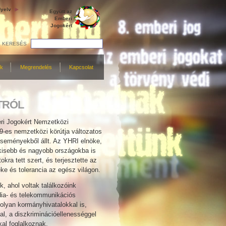
yelv
Együtt az
Emberi
Jogokért
KERESÉS
ek
Megrendelés
Kapcsolat
TRÓL
ri Jogokért Nemzetközi
-es nemzetközi körútja változatos
seményekből állt. Az YHRI elnöke,
kisebb és nagyobb országokba is
tokra tett szert, és terjesztette az
ke és tolerancia az egész világon.
, ahol voltak találkozóink
dia- és telekommunikációs
olyan kormányhivatalokkal is,
al, a diszkriminációellenességgel
al foglalkoznak.