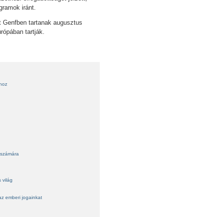
ogramok iránt.
t Genfben tartanak augusztus
rópában tartják.
ihoz
 számára
 világ
az emberi jogainkat