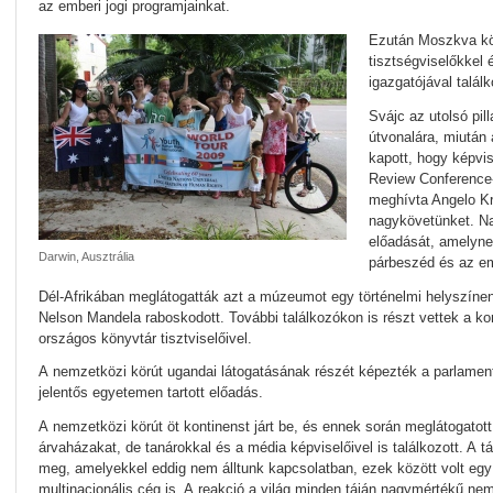
az emberi jogi programjainkat.
Ezután Moszkva köv
tisztségviselőkkel 
igazgatójával talál
Svájc az utolsó pil
útvonalára, miután
kapott, hogy képvis
Review Conference
meghívta Angelo Kre
nagykövetünket. N
előadását, amelynek
Darwin, Ausztrália
párbeszéd és az emb
Dél-Afrikában meglátogatták azt a múzeumot egy történelmi helyszín
Nelson Mandela raboskodott. További találkozókon is részt vettek a k
országos könyvtár tisztviselőivel.
A nemzetközi körút ugandai látogatásának részét képezték a parlament 
jelentős egyetemen tartott előadás.
A nemzetközi körút öt kontinenst járt be, és ennek során meglátogatot
árvaházakat, de tanárokkal és a média képviselőivel is találkozott. A tá
meg, amelyekkel eddig nem álltunk kapcsolatban, ezek között volt e
multinacionális cég is. A reakció a világ minden táján nagymértékű nemz