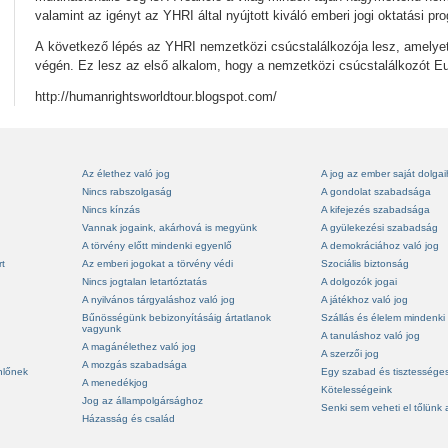
valamint az igényt az YHRI által nyújtott kiváló emberi jogi oktatási pr
A következő lépés az YHRI nemzetközi csúcstalálkozója lesz, amelye
végén. Ez lesz az első alkalom, hogy a nemzetközi csúcstalálkozót Eu
http://humanrightsworldtour.blogspot.com/
Az élethez való jog
A jog az ember saját dolga
Nincs rabszolgaság
A gondolat szabadsága
Nincs kínzás
A kifejezés szabadsága
Vannak jogaink, akárhová is megyünk
A gyülekezési szabadság
A törvény előtt mindenki egyenlő
A demokráciához való jog
rt
Az emberi jogokat a törvény védi
Szociális biztonság
Nincs jogtalan letartóztatás
A dolgozók jogai
A nyilvános tárgyaláshoz való jog
A játékhoz való jog
Bűnösségünk bebizonyításáig ártatlanok
Szállás és élelem mindenki
vagyunk
A tanuláshoz való jog
A magánélethez való jog
A szerzői jog
A mozgás szabadsága
nlőnek
Egy szabad és tisztességes
A menedékjog
Kötelességeink
Jog az állampolgársághoz
Senki sem veheti el tőlünk 
Házasság és család