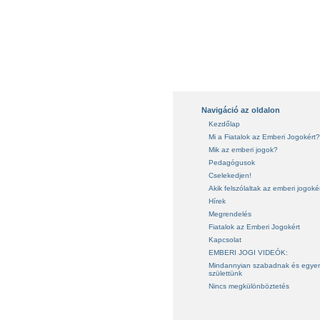
Navigáció az oldalon
Kezdőlap
Mi a Fiatalok az Emberi Jogokért?
Mik az emberi jogok?
Pedagógusok
Cselekedjen!
Akik felszólaltak az emberi jogoké
Hírek
Megrendelés
Fiatalok az Emberi Jogokért
Kapcsolat
EMBERI JOGI VIDEÓK:
Mindannyian szabadnak és egye
születtünk
Nincs megkülönböztetés