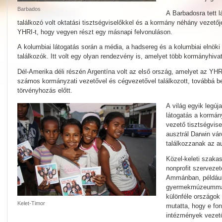
Barbados
A Barbadosra tett 
találkozó volt oktatási tisztségviselőkkel és a kormány néhány vezetőj
YHRI-t, hogy vegyen részt egy másnapi felvonuláson.
A kolumbiai látogatás során a média, a hadsereg és a kolumbiai elnöki h
találkozók. Itt volt egy olyan rendezvény is, amelyet több kormányhivat
Dél-Amerika déli részén Argentína volt az első ország, amelyet az YHR
számos kormányzati vezetővel és cégvezetővel találkozott, továbbá bem
törvényhozás előtt.
A világ egyik legúj
látogatás a kormá
vezető tisztségvise
ausztrál Darwin vár
találkozzanak az a
Közel-keleti szaka
nonprofit szervezete
Ammánban, például 
gyermekmúzeummal. 
különféle országok
Kelet-Timor
mutatta, hogy e fon
intézmények vezető