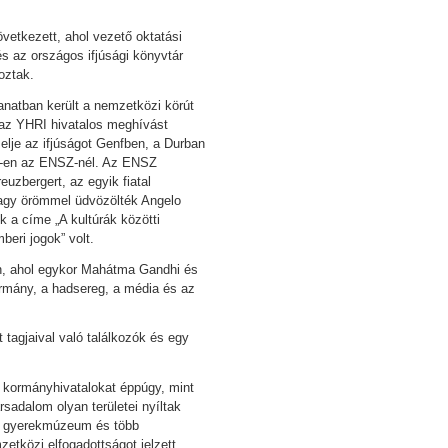
etkezett, ahol vezető oktatási
és az országos ifjúsági könyvtár
koztak.
lanatban került a nemzetközi körút
 az YHRI hivatalos meghívást
elje az ifjúságot Genfben, a Durban
-en az ENSZ-nél. Az ENSZ
uzbergert, az egyik fiatal
agy örömmel üdvözölték Angelo
 a címe „A kultúrák közötti
eri jogok” volt.
en, ahol egykor Mahátma Gandhi és
ormány, a hadsereg, a média és az
tagjaival való találkozók és egy
t kormányhivatalokat éppúgy, mint
rsadalom olyan területei nyíltak
gy gyerekmúzeum és több
etközi elfogadottságot jelzett,