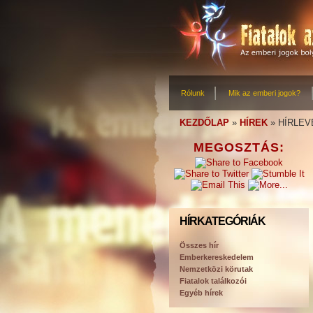
Rólunk
Mik az emberi jogok?
KEZDŐLAP
»
HÍREK
»
HÍRLEV
MEGOSZTÁS:
HÍRKATEGÓRIÁK
Összes hír
Emberkereskedelem
Nemzetközi körutak
Fiatalok találkozói
Egyéb hírek