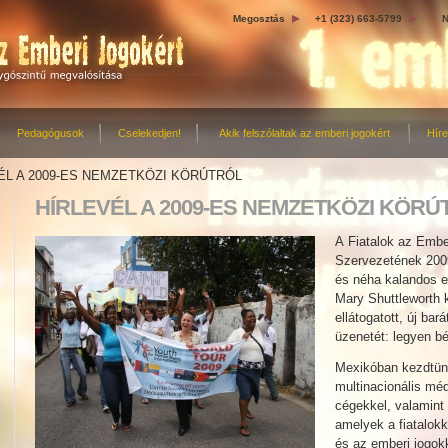
Megosztás
+1 (323) 663-5799
N
Pedagógusok
Cselekedjen!
Akik felszólaltak az emberi jogokért
Hír
ÉL A 2009-ES NEMZETKÖZI KÖRÚTRÓL
HÍRLEVÉL A 2009-ES NEMZETKÖZI KÖRÚ
A Fiatalok az Embe
Szervezetének 2009
és néha kalandos e
Mary Shuttleworth 
ellátogatott, új bará
üzenetét: legyen bé
Mexikóban kezdtünk
multinacionális mé
cégekkel, valamint 
amelyek a fiatalokk
és az emberi jogokk