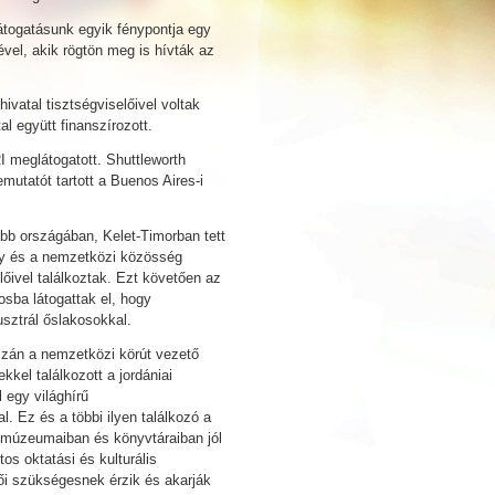
látogatásunk egyik fénypontja egy
ével, akik rögtön meg is hívták az
ivatal tisztségviselőivel voltak
al együtt finanszírozott.
I meglátogatott. Shuttleworth
utatót tartott a Buenos Aires-i
abb országában, Kelet-Timorban tett
ny és a nemzetközi közösség
lőivel találkoztak. Ezt követően az
osba látogattak el, hogy
usztrál őslakosokkal.
szán a nemzetközi körút vezető
kkel találkozott a jordániai
egy világhírű
Ez és a többi ilyen találkozó a
 múzeumaiban és könyvtáraiban jól
tos oktatási és kulturális
i szükségesnek érzik és akarják