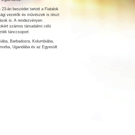
23-án beszédet tartott a Fiatalok
sági vezetők és művészek is részt
lások is. A rendezvényen
ogokért számos társadalmi célú
zték tánccsoport.
liába, Barbadosra, Kolumbiába,
imorba, Ugandába és az Egyesült