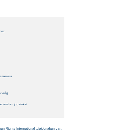
ihoz
 számára
 világ
az emberi jogainkat
an Rights International tulajdonában van.