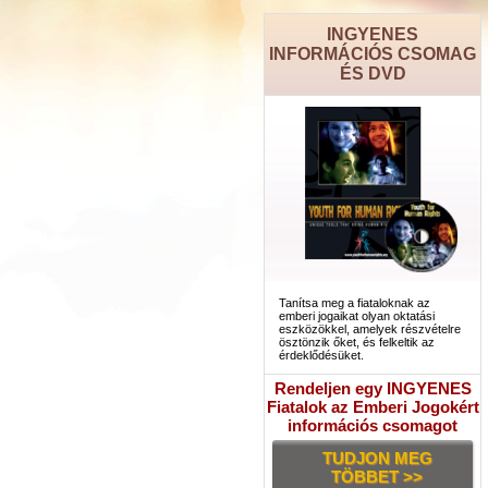
INGYENES
INFORMÁCIÓS CSOMAG
ÉS DVD
Tanítsa meg a fiataloknak az
emberi jogaikat olyan oktatási
eszközökkel, amelyek részvételre
ösztönzik őket, és felkeltik az
érdeklődésüket.
Rendeljen egy INGYENES
Fiatalok az Emberi Jogokért
információs csomagot
TUDJON MEG
TÖBBET >>