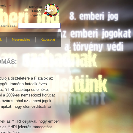
yelv
Együtt az
Emberi
Jogokért
KERESÉS
ek
Megrendelés
Kapcsolat
OMÁS:
ója tiszteletére a Fiatalok az
ygót, immár a hatodik éves
 az YHRI alapítója és elnöke,
el a 2009-es nemzetközi körútját
ikóváros, ahol az emberi jogok
ramjukat, hogy előmozdítsák az
nek az YHRI céljaival, hogy emberi
p az YHRI jelentős támogatást
k izgalmához.