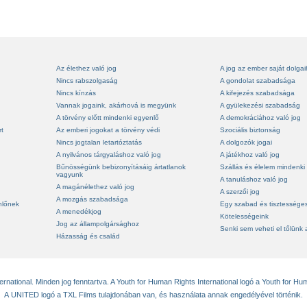
Az élethez való jog
A jog az ember saját dolga
Nincs rabszolgaság
A gondolat szabadsága
Nincs kínzás
A kifejezés szabadsága
Vannak jogaink, akárhová is megyünk
A gyülekezési szabadság
A törvény előtt mindenki egyenlő
A demokráciához való jog
rt
Az emberi jogokat a törvény védi
Szociális biztonság
Nincs jogtalan letartóztatás
A dolgozók jogai
A nyilvános tárgyaláshoz való jog
A játékhoz való jog
Bűnösségünk bebizonyításáig ártatlanok
Szállás és élelem mindenki
vagyunk
A tanuláshoz való jog
A magánélethez való jog
A szerzői jog
A mozgás szabadsága
nlőnek
Egy szabad és tisztességes
A menedékjog
Kötelességeink
Jog az állampolgársághoz
Senki sem veheti el tőlünk 
Házasság és család
national. Minden jog fenntartva. A Youth for Human Rights International logó a Youth for Hum
A UNITED logó a TXL Films tulajdonában van, és használata annak engedélyével történik.