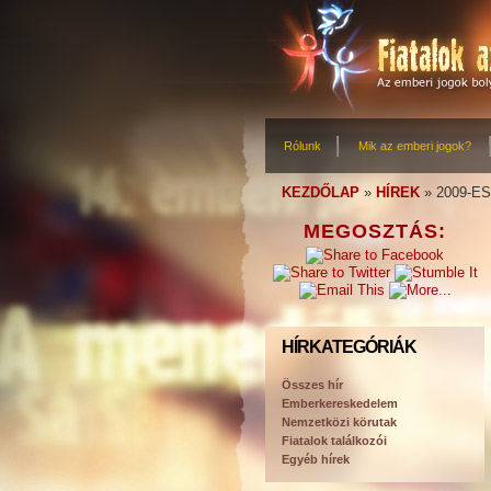
Rólunk
Mik az emberi jogok?
KEZDŐLAP
»
HÍREK
»
2009-E
MEGOSZTÁS:
HÍRKATEGÓRIÁK
Összes hír
Emberkereskedelem
Nemzetközi körutak
Fiatalok találkozói
Egyéb hírek