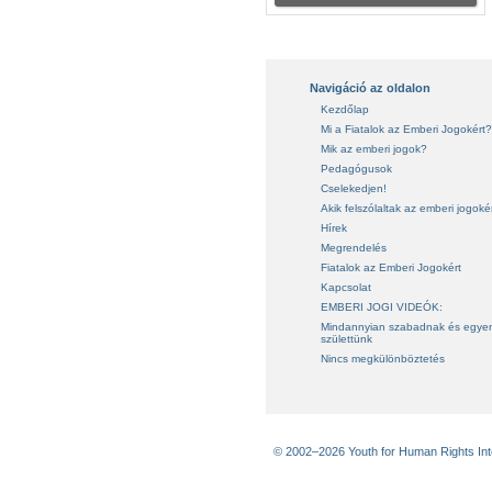
Navigáció az oldalon
Kezdőlap
Mi a Fiatalok az Emberi Jogokért?
Mik az emberi jogok?
Pedagógusok
Cselekedjen!
Akik felszólaltak az emberi jogoké
Hírek
Megrendelés
Fiatalok az Emberi Jogokért
Kapcsolat
EMBERI JOGI VIDEÓK:
Mindannyian szabadnak és egye
születtünk
Nincs megkülönböztetés
© 2002–2026 Youth for Human Rights Inter