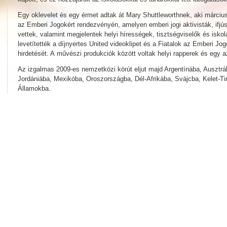
Egy oklevelet és egy érmet adtak át Mary Shuttleworthnek, aki március 
az Emberi Jogokért rendezvényén, amelyen emberi jogi aktivisták, ifjú
vettek, valamint megjelentek helyi hírességek, tisztségviselők és isko
levetítették a díjnyertes United videoklipet és a Fiatalok az Emberi J
hirdetését. A művészi produkciók között voltak helyi rapperek és egy a
Az izgalmas 2009-es nemzetközi körút eljut majd Argentínába, Ausztrá
Jordániába, Mexikóba, Oroszországba, Dél-Afrikába, Svájcba, Kelet-T
Államokba.