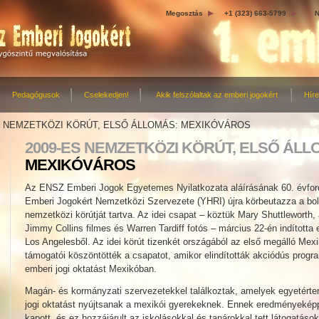
Megosztás
+1 (323) 663-5799
N
Pedagógusok
Cselekedjen!
Akik felszólaltak az emberi jogokért
Hír
S NEMZETKÖZI KÖRÚT, ELSŐ ÁLLOMÁS: MEXIKÓVÁROS
2009-ES NEMZETKÖZI KÖRÚT, ELSŐ ÁLL
MEXIKÓVÁROS
Az ENSZ Emberi Jogok Egyetemes Nyilatkozata aláírásának 60. évfordul
Emberi Jogokért Nemzetközi Szervezete (YHRI) újra körbeutazza a bol
nemzetközi körútját tartva. Az idei csapat – köztük Mary Shuttleworth,
Jimmy Collins filmes és Warren Tardiff fotós – március 22-én indította 
Los Angelesből. Az idei körút tizenkét országából az első megálló Mex
támogatói köszöntötték a csapatot, amikor elindították akciódús prog
emberi jogi oktatást Mexikóban.
Magán- és kormányzati szervezetekkel találkoztak, amelyek egyetérte
jogi oktatást nyújtsanak a mexikói gyerekeknek. Ennek eredményekép
kapott, és ez hozzájárult az iskolásokkal és tanárokkal tett látogatáso