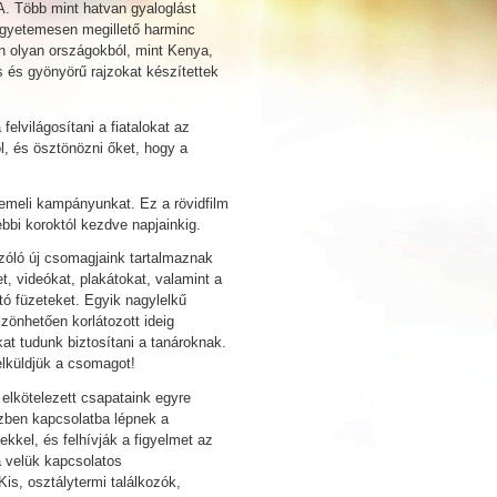
A. Több mint hatvan gyaloglást
 egyetemesen megillető harminc
n olyan országokból, mint Kenya,
s és gyönyörű rajzokat készítettek
lvilágosítani a fiatalokat az
, és ösztönözni őket, hogy a
 emeli kampányunkat. Ez a rövidfilm
ebbi koroktól kezdve napjainkig.
óló új csomagjaink tartalmaznak
t, videókat, plakátokat, valamint a
ó füzeteket. Egyik nagylelkű
önhetően korlátozott ideig
t tudunk biztosítani a tanároknak.
elküldjük a csomagot!
elkötelezett csapataink egyre
zben kapcsolatba lépnek a
kkel, és felhívják a figyelmet az
a velük kapcsolatos
Kis, osztálytermi találkozók,