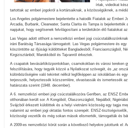
írtak, videókat kés
tartottak az emberi jogokról a kortársaiknak, a közösségüknek, a médi
Los Angeles polgármestere bejelentette a hatodik Fiatalok az Emberi 
Arcadia, Burbank, Clearwater, Santa Clarita és Tampa is bejelentették 
napjukat, hogy segítsenek felvilágosítani a területükön élő fiatalokat az
Las Vegas adott otthont a nemzetközi emberi jogi csúcstalálkozónknak
iráni Barátság Társasága támogatott. Las Vegas polgármestere és eg
köszöntötte az ifjúsági küldötteket Bangladesből, Franciaországból, N
Kirgizisztánból, Marokkóból és Tajvanról érkeztek.
A csapatok bevásárlóközpontokban, csarnokokban és városi tereken gy
felszólítására, hogy tegyék közzé a Nyilatkozat szövegét, és „az orszá
különbözőségére való tekintet nélkül legfőképpen az iskolákban és eg
terjesszék, helyeztessék közszemlére, olvastassák és ismertessék a
határozata szerint (1948. december).
A 6. nemzetközi emberi jogi csúcstalálkozóra Genfben, az ENSZ Embe
otthonában került sor. A Kongóból, Olaszországból, Nepálból, Nigériából
Svájcból érkezett küldöttek és a helyi vietnámi közösség egy tagja meg
valamint az emberi jogi oktatás fontos szerepét. ENSZ-tisztségviselők,
közösségi vezetők és még sokan mások elismerték, támogatták és báto
A 2009-es nemzetközi körút során a következő helyekre jutottunk el: Ar