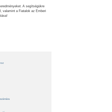
ő eredményeket. A segítségükre
, valamint a Fiatalok az Emberi
tása!
ihoz
 számára