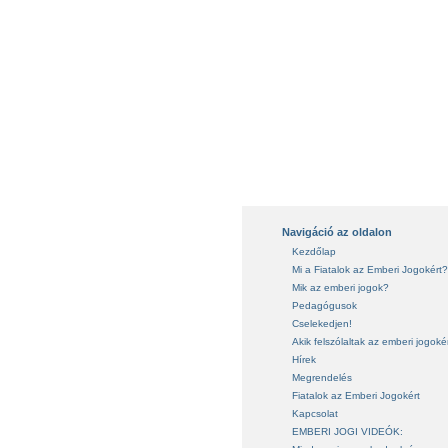
Navigáció az oldalon
Kezdőlap
Mi a Fiatalok az Emberi Jogokért?
Mik az emberi jogok?
Pedagógusok
Cselekedjen!
Akik felszólaltak az emberi jogoké
Hírek
Megrendelés
Fiatalok az Emberi Jogokért
Kapcsolat
EMBERI JOGI VIDEÓK: