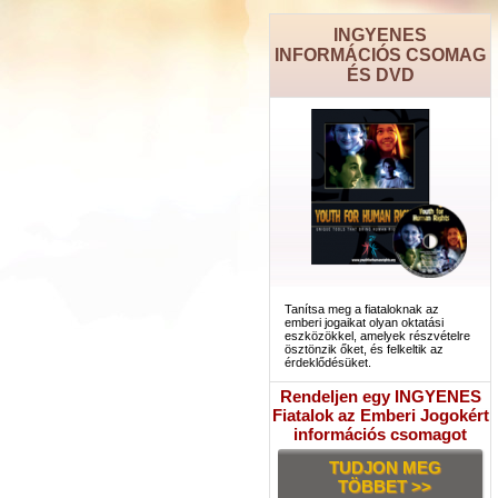
INGYENES
INFORMÁCIÓS CSOMAG
ÉS DVD
Tanítsa meg a fiataloknak az
emberi jogaikat olyan oktatási
eszközökkel, amelyek részvételre
ösztönzik őket, és felkeltik az
érdeklődésüket.
Rendeljen egy INGYENES
Fiatalok az Emberi Jogokért
információs csomagot
TUDJON MEG
TÖBBET >>