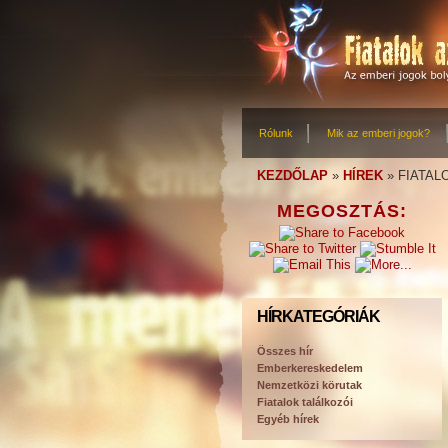
Rólunk
Mik az emberi jogok?
KEZDŐLAP
»
HÍREK
»
FIATAL
MEGOSZTÁS:
HÍRKATEGÓRIÁK
Összes hír
Emberkereskedelem
Nemzetközi körutak
Fiatalok találkozói
Egyéb hírek