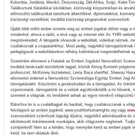
Kolumbia, Jordánia, Mexikó, Oroszország, Dél-Afrika, Svájc, Kelet-Ti
Találkoztunk fiatalokkal iskolákban, közösségi központokban és árvah
előmozdító találkozókat tartottunk államfőkkel, diplomatákkal, kormányz
közösségi vezetőkkel, továbbá közösségi programokat szerveztünk.
Újabb több millió ember ismerte meg az emberi jogokat otthon vagy a
mindenhol, ahová a rádió, a tévé vagy az internet elér. Az YHRI webol
megnövekedett. A látogatók olvassák a weboldalt, videókat néznek, me
csatlakoznak a csapatainkhoz. Most pedig, nagylelkű támogatóinknak k
pedagógusok a weboldalunkon néhány kattintással megrendelhetnek eg
Szeretném elismerni a Fiatalok az Emberi Jogokért Nemzetközi Szervez
továbbá tanácsadó testületünk tagjait, köztük Almog Burstein polgármes
professzort, McKinney tiszteletest, Leroy Baca sheriffet, Sheeraz Hasa
elismerést érdemel a Nemzetközi Szcientológia Egyház Emberi Jogi Al
támogatásáért. Köszönöm a gondoskodást és a támogatást. Az önkén
szponzoraink, támogatóink és a velünk együttműködők a mi hőseink, mer
üzenetet a világnak, és lendületet adnak az egyre növekvő világszintű
Bátorítsa ön is a családtagjait és barátait, hogy csatlakozzanak a vi
felvilágosít az emberi jogokról: www.youthforhumanrights.org vagy
www
szervezetként számítunk tagsági díjukra, nagylelkű adományaikra és 
elkötelezett önkénteseink munkájára, akik világszerte segítenek. Tudj
szintjeinkről! Nem az a kérdés, hogy mennyibe kerül az emberi jogok
kerül, ha nem oktatjuk őket.