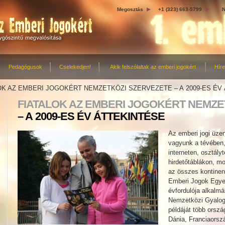
Megosztás
+1 (323) 663-5799
N
Pedagógusok
Cselekedjen!
Akik felszólaltak az emberi jogokért
Hír
OK AZ EMBERI JOGOKÉRT NEMZETKÖZI SZERVEZETE – A 2009-ES ÉV
FIATALOK AZ EMBERI JOGOKÉRT NEMZE
– A 2009-ES ÉV ÁTTEKINTÉSE
Az emberi jogi üze
vagyunk a tévében,
interneten, osztály
hirdetőtáblákon, m
az összes kontinen
Emberi Jogok Egyet
évfordulója alkalm
Nemzetközi Gyalog
példáját több orszá
Dánia, Franciaorsz