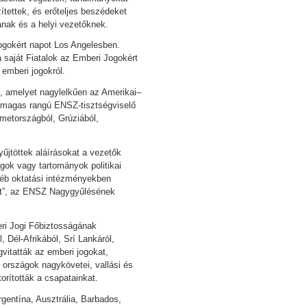
zítettek, és erőteljes beszédeket
ának és a helyi vezetőknek.
Jogokért napot Los Angelesben.
a saját Fiatalok az Emberi Jogokért
 emberi jogokról.
, amelyet nagylelkűen az Amerikai–
y magas rangú ENSZ-tisztségviselő
émetországból, Grúziából,
űjtöttek aláírásokat a vezetők
gok vagy tartományok politikai
yéb oktatási intézményekben
zt”, az ENSZ Nagygyűlésének
ri Jogi Főbiztosságának
, Dél-Afrikából, Srí Lankáról,
vitatták az emberi jogokat,
 országok nagykövetei, vallási és
rították a csapatainkat.
gentína, Ausztrália, Barbados,