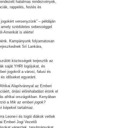
rendezett hatalmas rendezvények,
ciák, rappelés, festés és
 jogokért versenyzünk” – példáján
, amely szédületes sebességgel
-Amerikát is elérte!
tnénk. Kampányunk folyamatosan
terjeszkednek Srí Lankára,
szülött közösségek terjesztik az
ák saját YHRI logójukat, és
eri jogokról a városi, falusi és
t és időseket egyaránt.
frikai Alapítvánnyal az Emberi
iáért, óriási előrehaladást érünk el
ás afrikai országokban. Kenyában
erzió a
Mik az emberi jogok?
yi képeket tartalmaz.
erra Leone-i és togói diákok vettek
ai Emberi Jogi Vezetői
tásokat végeztek, tanulmányokat