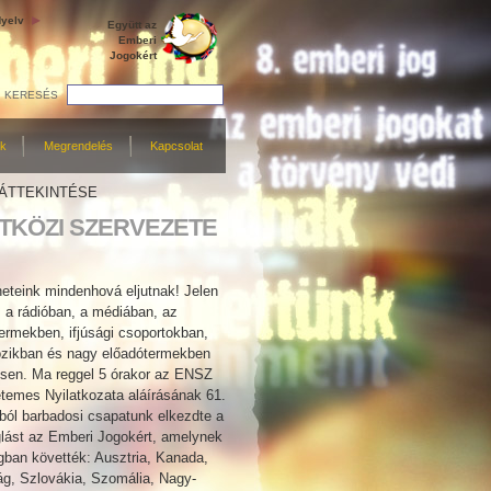
yelv
Együtt az
Emberi
Jogokért
KERESÉS
ek
Megrendelés
Kapcsolat
 ÁTTEKINTÉSE
TKÖZI SZERVEZETE
neteink mindenhová eljutnak! Jelen
 a rádióban, a médiában, az
termekben, ifjúsági csoportokban,
ozikban és nagy előadótermekben
sen. Ma reggel 5 órakor az ENSZ
emes Nyilatkozata aláírásának 61.
ából barbadosi csapatunk elkezdte a
lást az Emberi Jogokért, amelynek
gban követték: Ausztria, Kanada,
ág, Szlovákia, Szomália, Nagy-