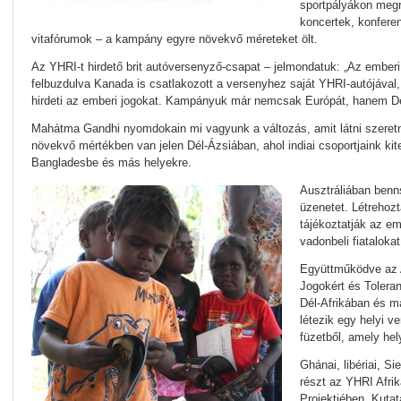
sportpályákon meg
koncertek, konferen
vitafórumok – a kampány egyre növekvő méreteket ölt.
Az YHRI-t hirdető brit autóversenyző-csapat – jelmondatuk: „Az emberi
felbuzdulva Kanada is csatlakozott a versenyhez saját YHRI-autójával
hirdeti az emberi jogokat. Kampányuk már nemcsak Európát, hanem Dél
Mahátma Gandhi nyomdokain mi vagyunk a változás, amit látni szere
növekvő mértékben van jelen Dél-Ázsiában, ahol indiai csoportjaink ki
Bangladesbe és más helyekre.
Ausztráliában benn
üzenetet. Létrehozt
tájékoztatják az emb
vadonbeli fiataloka
Együttműködve az A
Jogokért és Toleranc
Dél-Afrikában és m
létezik egy helyi v
füzetből, amely hel
Ghánai, libériai, Si
részt az YHRI Afrik
Projektjében. Kuta