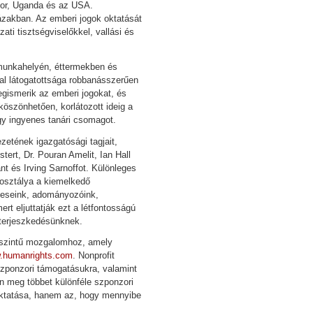
mor, Uganda és az USA.
ázakban. Az emberi jogok oktatását
ati tisztségviselőkkel, vallási és
 munkahelyén, éttermekben és
dal látogatottsága robbanásszerűen
gismerik az emberi jogokat, és
öszönhetően, korlátozott ideig a
y ingyenes tanári csomagot.
etének igazgatósági tagjait,
tert, Dr. Pouran Amelit, Ian Hall
nt és Irving Sarnoffot. Különleges
osztálya a kiemelkedő
teseink, adományozóink,
t eljuttatják ezt a létfontosságú
 terjeszkedésünknek.
lágszintű mozgalomhoz, amely
.humanrights.com
. Nonprofit
szponzori támogatásukra, valamint
on meg többet különféle szponzori
 oktatása, hanem az, hogy mennyibe