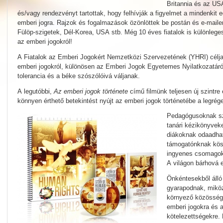
Britannia és az US
és/vagy rendezvényt tartottak, hogy felhívják a figyelmet a mindenkit
emberi jogra. Rajzok és fogalmazások özönlöttek be postán és e-maile
Fülöp-szigetek, Dél-Korea, USA stb. Még 10 éves fiatalok is különlege
az emberi jogokról!
A Fiatalok az Emberi Jogokért Nemzetközi Szervezetének (YHRI) célja fe
emberi jogokról, különösen az Emberi Jogok Egyetemes Nyilatkozatáról
tolerancia és a béke szószólóivá váljanak.
A legutóbbi,
Az emberi jogok története
című filmünk teljesen új szintre
könnyen érthető betekintést nyújt az emberi jogok történetébe a legrég
Pedagógusoknak sz
tanári kézikönyveke
diákoknak odaadhat
támogatónknak kösz
ingyenes csomagoka
A világon bárhová 
Önkéntesekből álló 
gyarapodnak, mikö
környező közössége
emberi jogokra és 
kötelezettségekre. 