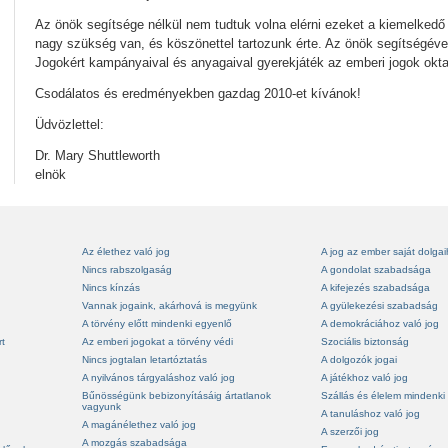
Az önök segítsége nélkül nem tudtuk volna elérni ezeket a kiemelked
nagy szükség van, és köszönettel tartozunk érte. Az önök segítségével
Jogokért kampányaival és anyagaival gyerekjáték az emberi jogok okta
Csodálatos és eredményekben gazdag 2010-et kívánok!
Üdvözlettel:
Dr. Mary Shuttleworth
elnök
Az élethez való jog
A jog az ember saját dolga
Nincs rabszolgaság
A gondolat szabadsága
Nincs kínzás
A kifejezés szabadsága
Vannak jogaink, akárhová is megyünk
A gyülekezési szabadság
A törvény előtt mindenki egyenlő
A demokráciához való jog
rt
Az emberi jogokat a törvény védi
Szociális biztonság
Nincs jogtalan letartóztatás
A dolgozók jogai
A nyilvános tárgyaláshoz való jog
A játékhoz való jog
Bűnösségünk bebizonyításáig ártatlanok
Szállás és élelem mindenki
vagyunk
A tanuláshoz való jog
A magánélethez való jog
A szerzői jog
A mozgás szabadsága