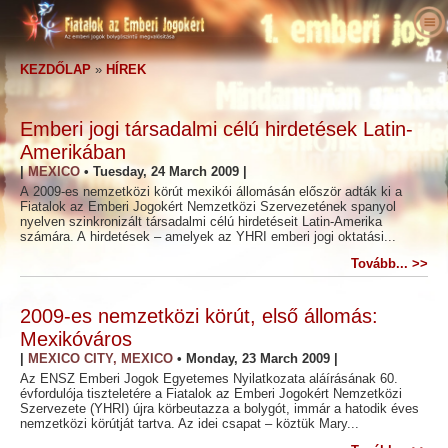
Rólunk
KEZDŐLAP
»
HÍREK
Mik az emberi jogok?
Mi a Fiatalok az Emberi Jogokért?
Pedagógusok
Célunk
Az emberi jogok meghatározása
Emberi jogi társadalmi célú hirdetések Latin-
Cselekedjen!
A Fiatalok az Emberi Jogokért története
Az emberi jogok háttere
Üdvözöljük
Amerikában
|
MEXICO
•
Tuesday, 24 March 2009
|
Akik felszólaltak az emberi jogokért
Ügyvezetők
Az Emberi Jogok Egyetemes Nyilatkozata
Oktatócsomag – részletek
Mit tehet ön?
A 2009-es nemzetközi körút mexikói állomásán először adták ki a
Fiatalok az Emberi Jogokért Nemzetközi Szervezetének spanyol
Hírek
Tanácsadó testület
Fiatalok és pedagógusok által elért
Petíció
Az emberi jogok bajnokai
nyelven szinkronizált társadalmi célú hirdetéseit Latin-Amerika
eredmények
számára. A hirdetések – amelyek az YHRI emberi jogi oktatási...
Megrendelés
A Fiatalok az Emberi Jogokért Nemzetközi
Tagságok és adományok
Emberi jogi szervezetek
Tovább... >>
Szervezetének partnerei
Emberi jogi foglalkozások iskolák számára
Kapcsolat
Csoportok
Emberi jogi visszaélések
Nyilatkozatok és elismerések
Pedagógusi programok
Versenyek
2009-es nemzetközi körút, első állomás:
Ajánlások
A program bevezetése
Mexikóváros
|
MEXICO CITY, MEXICO
•
Monday, 23 March 2009
|
Az ENSZ Emberi Jogok Egyetemes Nyilatkozata aláírásának 60.
évfordulója tiszteletére a Fiatalok az Emberi Jogokért Nemzetközi
Szervezete (YHRI) újra körbeutazza a bolygót, immár a hatodik éves
nemzetközi körútját tartva. Az idei csapat – köztük Mary...