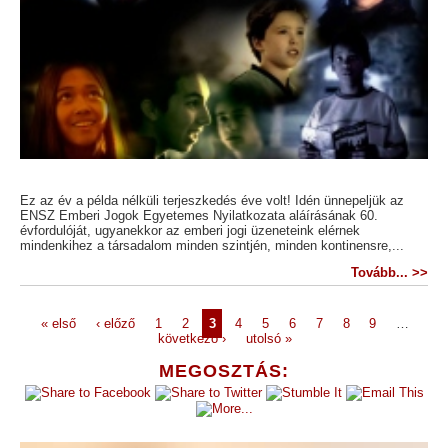
Ez az év a példa nélküli terjeszkedés éve volt! Idén ünnepeljük az
ENSZ Emberi Jogok Egyetemes Nyilatkozata aláírásának 60.
évfordulóját, ugyanekkor az emberi jogi üzeneteink elérnek
mindenkihez a társadalom minden szintjén, minden kontinensre,...
Tovább... >>
« első
‹ előző
1
2
3
4
5
6
7
8
9
…
következő ›
utolsó »
MEGOSZTÁS: