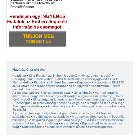
ösztönzik őket, és felkeltik az
érdeklődésüket.
Rendeljen egy INGYENES
Fiatalok az Emberi Jogokért
információs csomagot
TUDJON MEG
TÖBBET >>
Navigáció az oldalon
Kezdőlap
Mi a Fiatalok az Emberi Jogokért?
Mik az emberi jogok?
Pedagógusok
Cselekedjen!
Akik felszólaltak az emberi jogokért
Hírek
Megrendelés
Fiatalok az Emberi Jogokért
Kapcsolat
Kapcsolat
EMBERI
JOGI VIDEÓK:
Mindannyian szabadnak és egyenlőnek születtünk
Nincs
megkülönböztetés
Az élethez való jog
Nincs rabszolgaság
Nincs kínzás
Vannak jogaink,
akárhová is megyünk
A törvény előtt mindenki egyenlő
Az emberi jogokat a
törvény védi
Nincs jogtalan letartóztatás
A nyilvános tárgyaláshoz való jog
Bűnösségünk bebizonyításáig ártatlanok vagyunk
A magánélethez való jog
A mozgás szabadsága
A menedékjog
Jog az állampolgársághoz
Házasság
és család
A jog az ember saját dolgaihoz
A gondolat szabadsága
A kifejezés
szabadsága
A gyülekezési szabadság
A demokráciához való jog
Szociális
biztonság
A dolgozók jogai
A játékhoz való jog
Szállás és élelem mindenki
számára
A tanuláshoz való jog
A szerzői jog
Egy szabad és tisztességes
világ
Kötelességeink
Senki sem veheti el tőlünk az emberi jogainkat