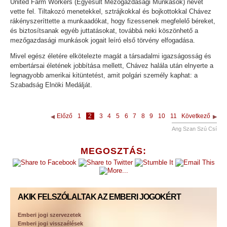
United Farm Workers (Egyesült Mezőgazdasági Munkások) nevet
vette fel. Tiltakozó menetekkel, sztrájkokkal és bojkottokkal Chávez
rákényszeríttette a munkaadókat, hogy fizessenek megfelelő béreket,
és biztosítsanak egyéb juttatásokat, továbbá neki köszönhető a
mezőgazdasági munkások jogait leíró első törvény elfogadása.
Mivel egész életére elkötelezte magát a társadalmi igazságosság és
embertársai életének jobbítása mellett, Chávez halála után elnyerte a
legnagyobb amerikai kitüntetést, amit polgári személy kaphat: a
Szabadság Elnöki Medálját.
Előző
1
2
3
4
5
6
7
8
9
10
11
Következő
Ang Szan Szú Csí
MEGOSZTÁS:
AKIK FELSZÓLALTAK AZ EMBERI JOGOKÉRT
Emberi jogi szervezetek
Emberi jogi visszaélések