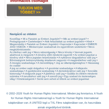
információs csomagot
TUDJON MEG
TÖBBET >>
Navigáció az oldalon
Kezdőlap
Mi a Fiatalok az Emberi Jogokért?
Mik az emberi jogok?
Pedagógusok
Cselekedjen!
Akik felszólaltak az emberi jogokért
Hírek
Megrendelés
Fiatalok az Emberi Jogokért
Kapcsolat
Kapcsolat
EMBERI
JOGI VIDEÓK:
Mindannyian szabadnak és egyenlőnek születtünk
Nincs
megkülönböztetés
Az élethez való jog
Nincs rabszolgaság
Nincs kínzás
Vannak jogaink,
akárhová is megyünk
A törvény előtt mindenki egyenlő
Az emberi jogokat a
törvény védi
Nincs jogtalan letartóztatás
A nyilvános tárgyaláshoz való jog
Bűnösségünk bebizonyításáig ártatlanok vagyunk
A magánélethez való jog
A mozgás szabadsága
A menedékjog
Jog az állampolgársághoz
Házasság
és család
A jog az ember saját dolgaihoz
A gondolat szabadsága
A kifejezés
szabadsága
A gyülekezési szabadság
A demokráciához való jog
Szociális
biztonság
A dolgozók jogai
A játékhoz való jog
Szállás és élelem mindenki
számára
A tanuláshoz való jog
A szerzői jog
Egy szabad és tisztességes
világ
Kötelességeink
Senki sem veheti el tőlünk az emberi jogainkat
© 2002–2026 Youth for Human Rights International. Minden jog fenntartva. A Youth
for Human Rights International logó a Youth for Human Rights International
tulajdonában van. A UNITED logó a TXL Films tulajdonában van, és használata
annak engedélyével történik.