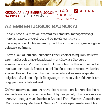
ELŐZŐ
1
2
3
4
5
6
KEZDŐLAP
»
AZ EMBERI JOGOK
7
8
9
10
11
BAJNOKAI
»
CÉSAR CHÁVEZ
KÖVETKEZŐ
AZ EMBERI JOGOK BAJNOKAI
César Chávez, a mexikói származású amerikai mezőgazdasági
munkás, szakszervezeti vezető és polgárjogi aktivista
tevékenységeivel jobb körülményeket teremtett a mezőgazdaságban
dolgozók számára.
Chávez, aki az arizonai Yumához közeli családi farmjukon született,
szemtanúja volt a mezőgazdasági munkásokat sújtó durva
körülményeknek. A munkásokat sokszor kihasználták a munkaadóik;
gyakran nem kaptak fizetést; munkájukért cserébe rozoga viskókban
szállásolták el őket; nem kaptak orvosi ellátást és más alapvető
dolgokat. Mivel nem léptek föl egységesen, nem volt módszerük arra,
hogy javítsák a helyzetüket.
Chávez megváltoztatta ezt azzal, hogy életét annak szentelte, hogy
elismertesse a mezőgazdaságban dolgozók jogait; ő hívta életre és ő
szervezte meg a munkásokból a National Farm Workers Associationt
(Mezőgazdasági Munkások Nemzeti Szövetsége), amely később a