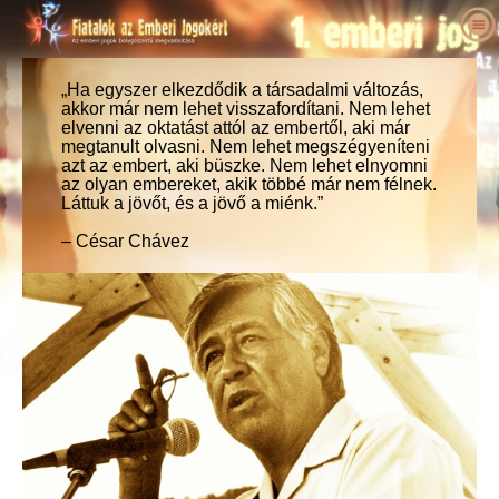
Rólunk
Mik az emberi jogok?
„Ha egyszer elkezdődik a társadalmi változás,
Mi a Fiatalok az Emberi Jogokért?
akkor már nem lehet visszafordítani. Nem lehet
Pedagógusok
elvenni az oktatást attól az embertől, aki már
Célunk
Az emberi jogok meghatározása
megtanult olvasni. Nem lehet megszégyeníteni
Cselekedjen!
A Fiatalok az Emberi Jogokért története
Az emberi jogok háttere
Üdvözöljük
azt az embert, aki büszke. Nem lehet elnyomni
az olyan embereket, akik többé már nem félnek.
Akik felszólaltak az emberi jogokért
Ügyvezetők
Az Emberi Jogok Egyetemes Nyilatkozata
Oktatócsomag – részletek
Mit tehet ön?
Láttuk a jövőt, és a jövő a miénk.”
Hírek
Tanácsadó testület
Fiatalok és pedagógusok által elért
Petíció
Az emberi jogok bajnokai
– César Chávez
eredmények
Megrendelés
A Fiatalok az Emberi Jogokért Nemzetközi
Tagságok és adományok
Emberi jogi szervezetek
Szervezetének partnerei
Emberi jogi foglalkozások iskolák számára
Kapcsolat
Csoportok
Emberi jogi visszaélések
Nyilatkozatok és elismerések
Pedagógusi programok
Versenyek
Ajánlások
A program bevezetése