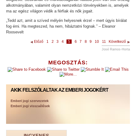
alkotmányában, valamint olyan nemzetközi törvényekben is, amelyek
ma az egész világon védik a férfiak és nők jogait.
„Tedd azt, amit a szíved mélyén helyesnek érzel – mert úgyis bírálat
fog érni. Ha megteszed, ha nem, hibáztatni fognak.”
– Eleanor
Roosevelt
Előző
1
2
3
4
5
6
7
8
9
10
11
Következő
José Ramos-Horta
MEGOSZTÁS:
AKIK FELSZÓLALTAK AZ EMBERI JOGOKÉRT
Emberi jogi szervezetek
Emberi jogi visszaélések
INGYENES