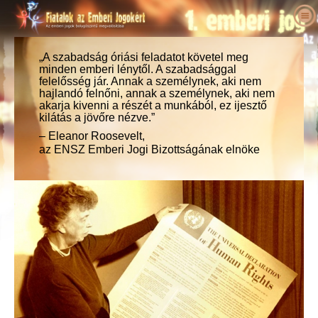
Rólunk
Mik az emberi jogok?
„A szabadság óriási feladatot követel meg
Mi a Fiatalok az Emberi Jogokért?
minden emberi lénytől. A szabadsággal
Pedagógusok
felelősség jár. Annak a személynek, aki nem
Célunk
Az emberi jogok meghatározása
hajlandó felnőni, annak a személynek, aki nem
Cselekedjen!
A Fiatalok az Emberi Jogokért története
Az emberi jogok háttere
Üdvözöljük
akarja kivenni a részét a munkából, ez ijesztő
kilátás a jövőre nézve.”
Akik felszólaltak az emberi jogokért
Ügyvezetők
Az Emberi Jogok Egyetemes Nyilatkozata
Oktatócsomag – részletek
Mit tehet ön?
– Eleanor Roosevelt,
Hírek
az ENSZ Emberi Jogi Bizottságának elnöke
Tanácsadó testület
Fiatalok és pedagógusok által elért
Petíció
Az emberi jogok bajnokai
eredmények
Megrendelés
A Fiatalok az Emberi Jogokért Nemzetközi
Tagságok és adományok
Emberi jogi szervezetek
Szervezetének partnerei
Emberi jogi foglalkozások iskolák számára
Kapcsolat
Csoportok
Emberi jogi visszaélések
Nyilatkozatok és elismerések
Pedagógusi programok
Versenyek
Ajánlások
A program bevezetése