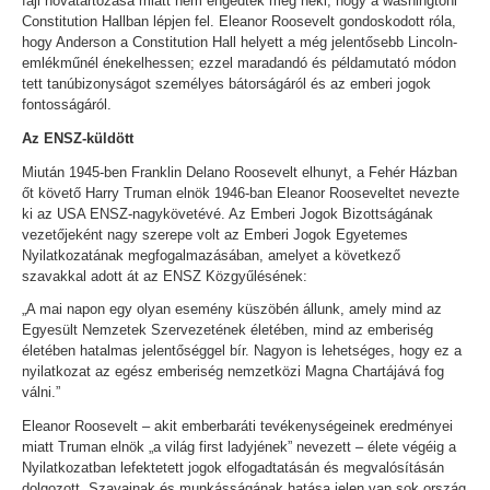
faji hovatartozása miatt nem engedték meg neki, hogy a washingtoni
Constitution Hallban lépjen fel. Eleanor Roosevelt gondoskodott róla,
hogy Anderson a Constitution Hall helyett a még jelentősebb Lincoln-
emlékműnél énekelhessen; ezzel maradandó és példamutató módon
tett tanúbizonyságot személyes bátorságáról és az emberi jogok
fontosságáról.
Az ENSZ-küldött
Miután 1945-ben Franklin Delano Roosevelt elhunyt, a Fehér Házban
őt követő Harry Truman elnök 1946-ban Eleanor Rooseveltet nevezte
ki az USA ENSZ-nagykövetévé. Az Emberi Jogok Bizottságának
vezetőjeként nagy szerepe volt az Emberi Jogok Egyetemes
Nyilatkozatának megfogalmazásában, amelyet a következő
szavakkal adott át az ENSZ Közgyűlésének:
„A mai napon egy olyan esemény küszöbén állunk, amely mind az
Egyesült Nemzetek Szervezetének életében, mind az emberiség
életében hatalmas jelentőséggel bír. Nagyon is lehetséges, hogy ez a
nyilatkozat az egész emberiség nemzetközi Magna Chartájává fog
válni.”
Eleanor Roosevelt – akit emberbaráti tevékenységeinek eredményei
miatt Truman elnök „a világ first ladyjének” nevezett – élete végéig a
Nyilatkozatban lefektetett jogok elfogadtatásán és megvalósításán
dolgozott. Szavainak és munkásságának hatása jelen van sok ország