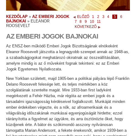
KEZDŐLAP
»
AZ EMBERI JOGOK
ELŐZŐ
1
2
3
4
5
6
BAJNOKAI
»
ELEANOR
7
8
9
10
11
ROOSEVELT
KÖVETKEZŐ
AZ EMBERI JOGOK BAJNOKAI
Az ENSZ-ben működő Emberi Jogok Bizottságának elnökeként
Eleanor Roosevelt játszotta a legnagyobb szerepet annak az 1948-as,
a szabadságjogokat meghatározó okiratnak az összeállításában,
amelyre mindig is az ő műveként fognak tekinteni: ez az Emberi
Jogok Egyetemes Nyilatkozata.
New Yorkban született, majd 1905-ben a politikai pályára lépő Franklin
Delano Roosevelt felesége lett, és teljes mértékben a köz
szolgálatának szentelte magát. Mire 1933-ban first ladyként
megérkezett a Fehér Házba, már régóta az emberi jogok és a
társadalmi igazságosság kérdéseivel foglalkozott. Munkáját minden
ember érdekében végezte, és a nők, az afroamerikaiak és a
világválság időszakának munkásai egyenjogúságát hirdette; ezzel
ráirányította a figyelmet az ügyükre, és arra ösztönözte őket, hogy
küzdjenek érte. A bátor és szókimondó asszony nyilvánosan
támogatta Marian Andersont, a fekete énekesnőt, amikor 1939-ben a