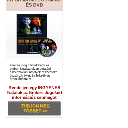
ÉS DVD
Tanítsa meg a fiataloknak az
emberi jogaikat olyan oktatási
eszközökkel, amelyek részvételre
ösztönzik őket, és felkeltik az
érdeklődésüket.
Rendeljen egy INGYENES
Fiatalok az Emberi Jogokért
információs csomagot
TUDJON MEG
TÖBBET >>