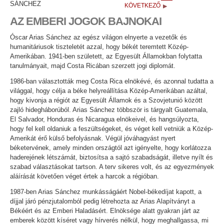
SÁNCHEZ
KÖVETKEZŐ
AZ EMBERI JOGOK BAJNOKAI
Óscar Arias Sánchez az egész világon elnyerte a vezetők és
humanitáriusok tiszteletét azzal, hogy békét teremtett Közép-
Amerikában. 1941-ben született, az Egyesült Államokban folytatta
tanulmányait, majd Costa Ricában szerzett jogi diplomát.
1986-ban választották meg Costa Rica elnökévé, és azonnal tudatta a
világgal, hogy célja a béke helyreállítása Közép-Amerikában azáltal,
hogy kivonja a régiót az Egyesült Államok és a Szovjetunió között
zajló hidegháborúból. Arias Sánchez többször is tárgyalt Guatemala,
El Salvador, Honduras és Nicaragua elnökeivel, és hangsúlyozta,
hogy fel kell oldaniuk a feszültségeket, és véget kell vetniük a Közép-
Amerikát érő külső befolyásnak. Végül jóváhagyást nyert
béketervének, amely minden országtól azt igényelte, hogy korlátozza
haderejének létszámát, biztosítsa a sajtó szabadságát, illetve nyílt és
szabad választásokat tartson. A terv sikeres volt, és az egyezmények
aláírását követően véget értek a harcok a régióban.
1987-ben Arias Sánchez munkásságáért Nobel-békedíjat kapott, a
díjjal járó pénzjutalomból pedig létrehozta az Arias Alapítványt a
Békéért és az Emberi Haladásért. Elnöksége alatt gyakran járt az
emberek között kíséret vagy hírverés nélkül, hogy meghallgassa, mi