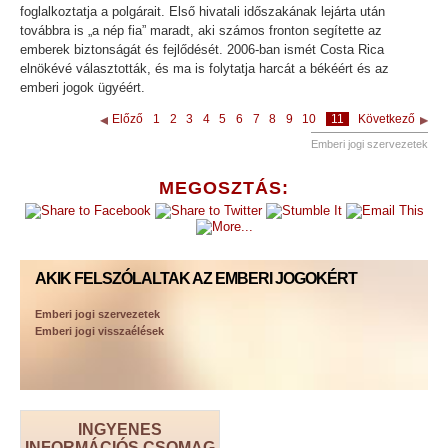
foglalkoztatja a polgárait. Első hivatali időszakának lejárta után
továbbra is „a nép fia” maradt, aki számos fronton segítette az
emberek biztonságát és fejlődését. 2006-ban ismét Costa Rica
elnökévé választották, és ma is folytatja harcát a békéért és az
emberi jogok ügyéért.
Előző
1
2
3
4
5
6
7
8
9
10
11
Következő
Emberi jogi szervezetek
MEGOSZTÁS:
AKIK FELSZÓLALTAK AZ EMBERI JOGOKÉRT
Emberi jogi szervezetek
Emberi jogi visszaélések
INGYENES
INFORMÁCIÓS CSOMAG